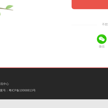
不想
微信
资讯中心
备案号：
粤ICP备10068813号