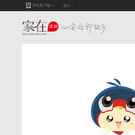
手机客户端
达人
家在深圳,真实业主生活圈_房网论坛