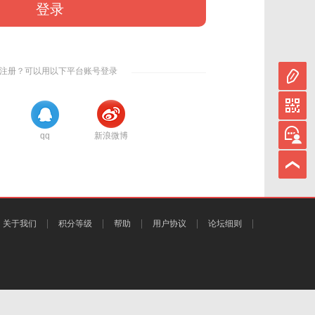
登录
注册？可以用以下平台账号登录
qq
新浪微博
关于我们
积分等级
帮助
用户协议
论坛细则