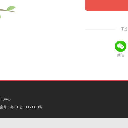
不想
微信
资讯中心
备案号：
粤ICP备10068813号