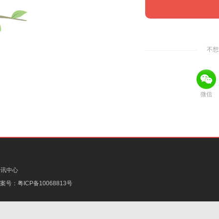
不想
微信
资讯中心
备案号：
粤ICP备10068813号