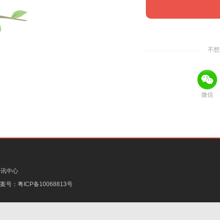
不想
微信
资讯中心
备案号：
粤ICP备10068813号